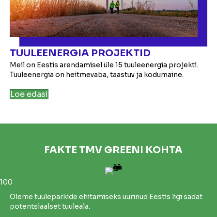
TUULEENERGIA PROJEKTID
Meil on Eestis arendamisel üle 15 tuuleenergia projekti.
Tuuleenergia on heitmevaba, taastuv ja kodumaine.
Loe edasi
FAKTE TMV GREENI KOHTA
100
Oleme tuuleparkide ehitamiseks uurinud Eestis ligi sadat
potentsiaalset tuuleala.