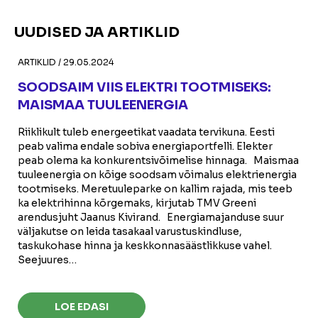
UUDISED JA ARTIKLID
ARTIKLID
/
29.05.2024
SOODSAIM VIIS ELEKTRI TOOTMISEKS:
MAISMAA TUULEENERGIA
Riiklikult tuleb energeetikat vaadata tervikuna. Eesti
peab valima endale sobiva energiaportfelli. Elekter
peab olema ka konkurentsivõimelise hinnaga. Maismaa
tuuleenergia on kõige soodsam võimalus elektrienergia
tootmiseks. Meretuuleparke on kallim rajada, mis teeb
ka elektrihinna kõrgemaks, kirjutab TMV Greeni
arendusjuht Jaanus Kivirand. Energiamajanduse suur
väljakutse on leida tasakaal varustuskindluse,
taskukohase hinna ja keskkonnasäästlikkuse vahel.
Seejuures…
LOE EDASI