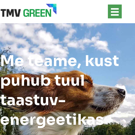
Me teame, kust
puhub tuul
taastuv­
energeetikas