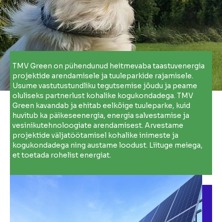
TMV Green on pühendunud heitmevaba taastuvenergia
projektide arendamisele ja tuuleparkide rajamisele.
Usume vastutustundliku tegutsemise jõudu ja peame
oluliseks partnerlust kohalike kogukondadega. TMV
Green kavandab ja ehitab eelkõige tuuleparke, kuid
huvitub ka päikeseenergia, energia salvestamise ja
vesinikutehnoloogiate arendamisest. Arvestame
projektide väljatöötamisel kohalike inimeste ja
kogukondadega ning austame loodust. Liituge meiega,
et toetada rohelist energiat.