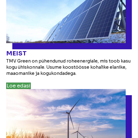
MEIST
TMV Green on pühendunud roheenergiale, mis toob kasu
kogu ühiskonnale. Usume koostöösse kohalike elanike,
maaomanike ja kogukondadega.
Loe edasi