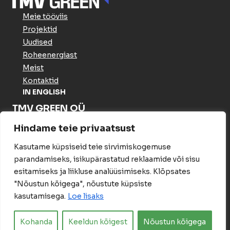
Meie tööviis
Projektid
Uudised
Roheenergiast
Meist
Kontaktid
IN ENGLISH
TMV GREEN OÜ
Meistri tn 16 Haabersti linnaosa
Hindame teie privaatsust
Tallinn Harju maakond 13517
Estonia
Kasutame küpsiseid teie sirvimiskogemuse
Arveldusinfo
parandamiseks, isikupärastatud reklaamide või sisu
Privaatsuspoliitika
esitamiseks ja liikluse analüüsimiseks. Klõpsates
Jälgi meid
"Nõustun kõigega", nõustute küpsiste
kasutamisega.
Loe lisaks
LinkedIn
Kohanda
Keeldun kõigest
Nõustun kõigega