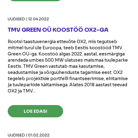
UUDISED
/
12.04.2022
TMV GREEN OÜ KOOSTÖÖ OX2-GA
Rootsi taastuvenergia ettevõte OX2, mis tegutseb
mitmel turul üle Euroopa, teeb Eestis koostööd TMV
Green OÜ-ga. Koostöö algas 2022. aastal, eesmärgiga
arendada umbes 500 MW ulatuses maismaa tuuleparke
Eestis. TMV Green vastutab maa kasutamise,
seadustamise ja võrguühenduste tagamise eest. OX2
tegeleb projektide portfelli finantseerimise, ehitamise
ja tuuleparkide käitamisega. Alates 2018 aastast teevad
OX2 ja TMV…
LOE EDASI
UUDISED
/
01.02.2022