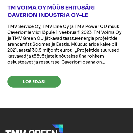
TM VOIMA OY MÜÜS EHITUSÄRI
CAVERION INDUSTRIA OY-LE
TMV Service Oy, TMV Line Oy ja TMV Power OÜ müük
Caverionile viidi lõpule 1. veebruaril 2023. TM Voima Oy
ja TMV Green OÜ jätkavad taastuvenergia projektide
arendamist Soomes ja Eestis. Müüdud äride käive oli
2021. aastal 30,5 miljonit eurot. „Projektide suurused
kasvavad ja töövõtjatelt nõutakse üha rohkem
oskusteavet ja ressursse. Caverioni osana on…
LOE EDASI