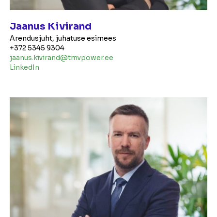
Jaanus Kivirand
Arendusjuht, juhatuse esimees
+372 5345 9304
jaanus.kivirand@tmvpower.ee
LinkedIn