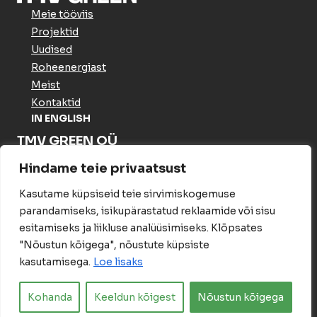
Meie tööviis
Projektid
Uudised
Roheenergiast
Meist
Kontaktid
IN ENGLISH
TMV GREEN OÜ
Meistri tn 16 Haabersti linnaosa
Hindame teie privaatsust
Tallinn Harju maakond 13517
Estonia
Kasutame küpsiseid teie sirvimiskogemuse
Arveldusinfo
parandamiseks, isikupärastatud reklaamide või sisu
Privaatsuspoliitika
esitamiseks ja liikluse analüüsimiseks. Klõpsates
Jälgi meid
"Nõustun kõigega", nõustute küpsiste
kasutamisega.
Loe lisaks
LinkedIn
Kohanda
Keeldun kõigest
Nõustun kõigega