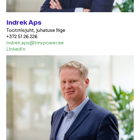
Indrek Aps
Tootmisjuht, juhatuse liige
+372 51 26 226
indrek.aps@tmvpower.ee
LinkedIn