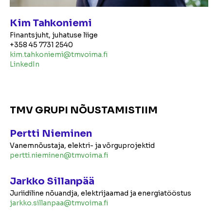
Kim Tahkoniemi
Finantsjuht, juhatuse liige
+358 45 7731 2540
kim.tahkoniemi@tmvoima.fi
LinkedIn
TMV GRUPI NÕUSTAMISTIIM
Pertti Nieminen
Vanemnõustaja, elektri- ja võrguprojektid
pertti.nieminen@tmvoima.fi
Jarkko Sillanpää
Juriidiline nõuandja, elektrijaamad ja energiatööstus
jarkko.sillanpaa@tmvoima.fi