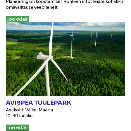
Planeering on koostamisel. Rohkem infot leiate kohaliku
omavalitsuse veebilehelt.
Loe edasi
AVISPEA TUULEPARK
Asukoht: Väike-Maarja
10-30 tuulikut
Loe edasi