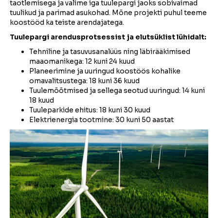
taotlemisega ja valime iga tuulepargi jaoks sobivaimad
tuulikud ja parimad asukohad. Mõne projekti puhul teeme
koostööd ka teiste arendajatega.
Tuulepargi arendusprotsessist ja elutsüklist lühidalt:
Tehniline ja tasuvusanalüüs ning läbirääkimised
maaomanikega: 12 kuni 24 kuud
Planeerimine ja uuringud koostöös kohalike
omavalitsustega: 18 kuni 36 kuud
Tuulemõõtmised ja sellega seotud uuringud: 14 kuni
18 kuud
Tuuleparkide ehitus: 18 kuni 30 kuud
Elektrienergia tootmine: 30 kuni 50 aastat