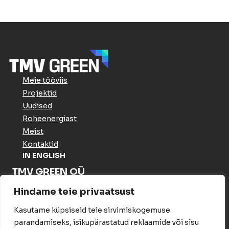
Meie tööviis
Projektid
Uudised
Roheenergiast
Meist
Kontaktid
IN ENGLISH
TMV GREEN OÜ
Meistri tn 16 Haabersti linnaosa
Hindame teie privaatsust
Tallinn Harju maakond 13517
Estonia
Kasutame küpsiseid teie sirvimiskogemuse
Arveldusinfo
parandamiseks, isikupärastatud reklaamide või sisu