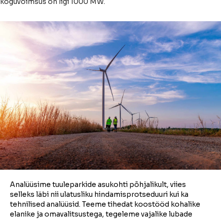
koguvõimsus on ligi 1000 MW.
Analüüsime tuuleparkide asukohti põhjalikult, viies
selleks läbi nii ulatusliku hindamisprotseduuri kui ka
tehnilised analüüsid. Teeme tihedat koostööd kohalike
elanike ja omavalitsustega, tegeleme vajalike lubade