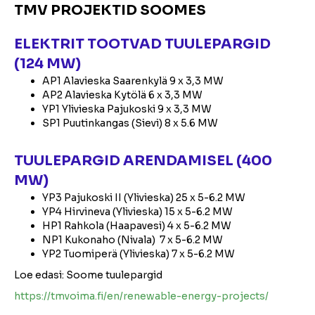
TMV PROJEKTID SOOMES
ELEKTRIT TOOTVAD TUULEPARGID
(124 MW)
AP1 Alavieska Saarenkylä 9 x 3,3 MW
AP2 Alavieska Kytölä 6 x 3,3 MW
YP1 Ylivieska Pajukoski 9 x 3,3 MW
SP1 Puutinkangas (Sievi) 8 x 5.6 MW
TUULEPARGID ARENDAMISEL (400
MW)
YP3 Pajukoski II (Ylivieska) 25 x 5-6.2 MW
YP4 Hirvineva (Ylivieska) 15 x 5-6.2 MW
HP1 Rahkola (Haapavesi) 4 x 5-6.2 MW
NP1 Kukonaho (Nivala) 7 x 5-6.2 MW
YP2 Tuomiperä (Ylivieska) 7 x 5-6.2 MW
Loe edasi: Soome tuulepargid
https://tmvoima.fi/en/renewable-energy-projects/