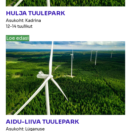
HULJA TUULEPARK
Asukoht: Kadrina
12-14 tuulikut
Loe edasi
AIDU-LIIVA TUULEPARK
Asukoht: Lüganuse