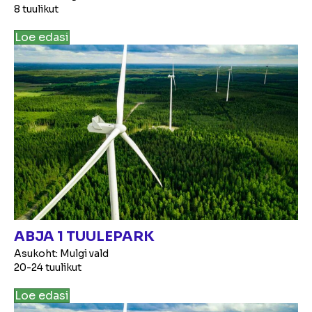
8 tuulikut
Loe edasi
ABJA 1 TUULEPARK
Asukoht: Mulgi vald
20-24 tuulikut
Loe edasi